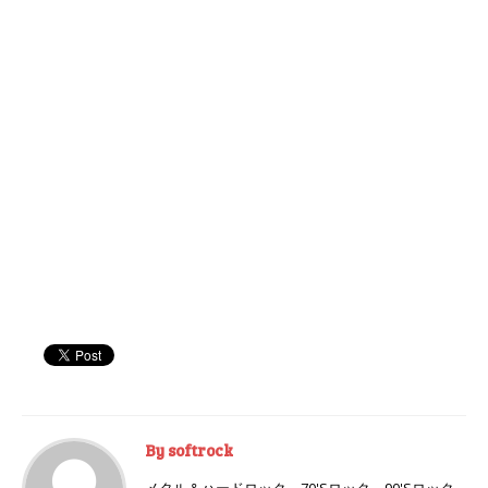
By softrock
メタル＆ハードロック→70'Sロック→90'Sロック