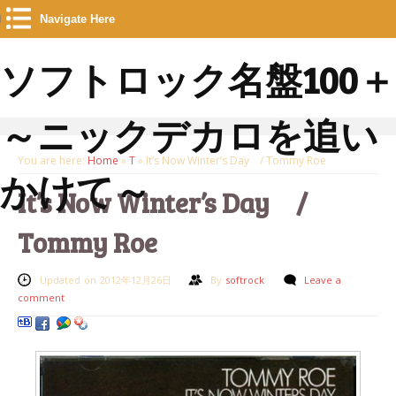
Navigate Here
ソフトロック名盤100＋
～ニックデカロを追い
You are here:
Home
»
T
»
It’s Now Winter’s Day / Tommy Roe
かけて～
It’s Now Winter’s Day /
Tommy Roe
Updated on 2012年12月26日
By
softrock
Leave a
comment