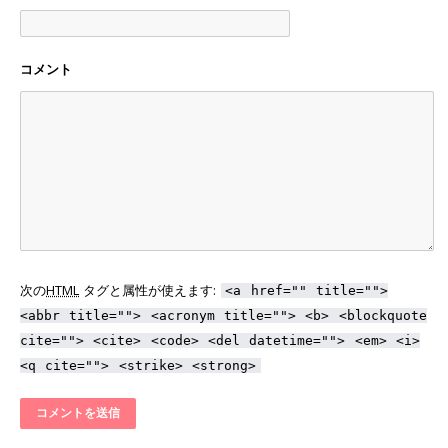
コメント
次の
HTML
タグと属性が使えます:
<a href="" title="">
<abbr title=""> <acronym title=""> <b> <blockquote
cite=""> <cite> <code> <del datetime=""> <em> <i>
<q cite=""> <strike> <strong>