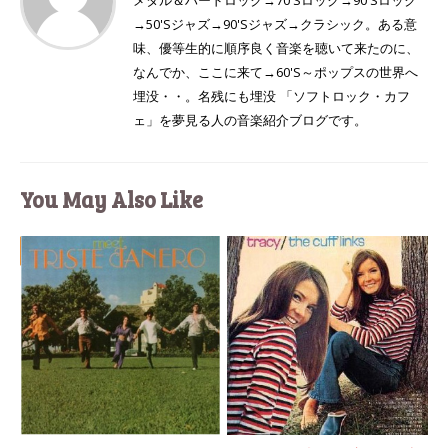
→50'Sジャズ→90'Sジャズ→クラシック。ある意
味、優等生的に順序良く音楽を聴いて来たのに、
なんでか、ここに来て→60'S～ポップスの世界へ
埋没・・。名残にも埋没 「ソフトロック・カフ
ェ」を夢見る人の音楽紹介ブログです。
You May Also Like