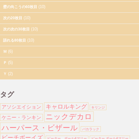
(10)
壁の向こうの60枚目
(10)
次の20枚目
(10)
次の次の30枚目
(10)
語れる80枚目
(6)
Ｍ
(5)
Ｐ
(2)
Ｙ
タグ
キャロルキング
アソシエイション
キリンジ
ニックデカロ
ケニー・ランキン
ハーパース・ビザール
バカラック
ビーチボーイズ
ピーター、ポール&マリー
ピーター ポール&マリー