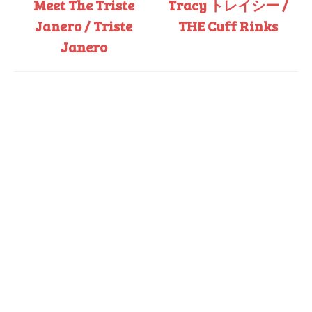
Meet The Triste
Tracy トレイシー /
Janero / Triste
THE Cuff Rinks
Janero