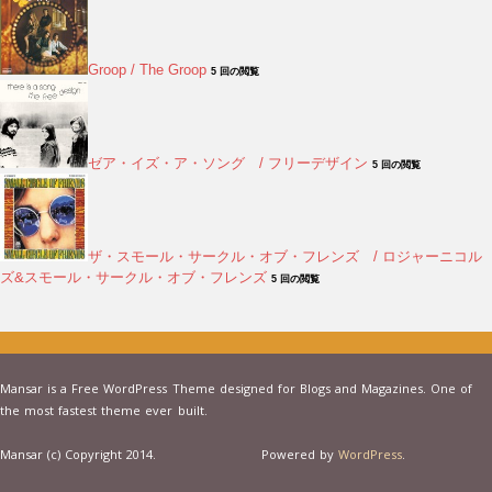
Groop / The Groop
5 回の閲覧
ゼア・イズ・ア・ソング / フリーデザイン
5 回の閲覧
ザ・スモール・サークル・オブ・フレンズ / ロジャーニコル
ズ&スモール・サークル・オブ・フレンズ
5 回の閲覧
Mansar is a Free WordPress Theme designed for Blogs and Magazines. One of
the most fastest theme ever built.
Mansar (c) Copyright 2014.
Powered by
WordPress
.