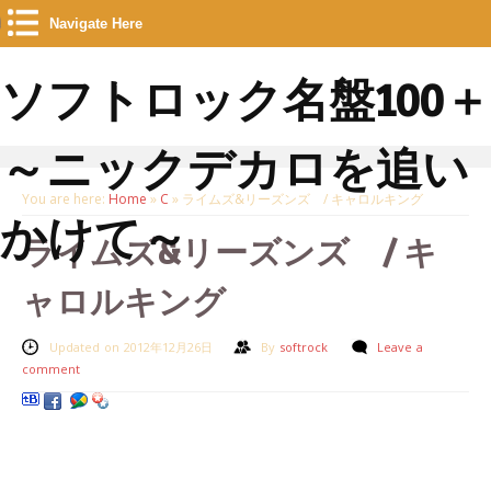
Navigate Here
ソフトロック名盤100＋
～ニックデカロを追い
You are here:
Home
»
C
»
ライムズ&リーズンズ / キャロルキング
かけて～
ライムズ&リーズンズ / キ
ャロルキング
Updated on 2012年12月26日
By
softrock
Leave a
comment