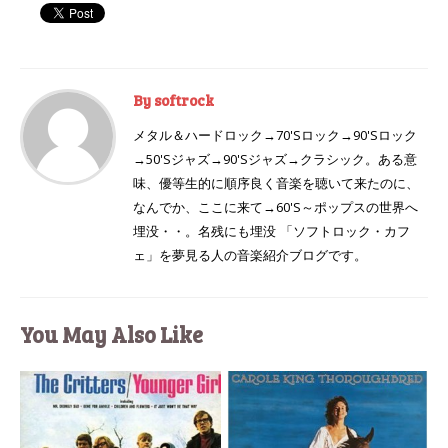
By softrock
メタル＆ハードロック→70'Sロック→90'Sロック
→50'Sジャズ→90'Sジャズ→クラシック。ある意
味、優等生的に順序良く音楽を聴いて来たのに、
なんでか、ここに来て→60'S～ポップスの世界へ
埋没・・。名残にも埋没 「ソフトロック・カフ
ェ」を夢見る人の音楽紹介ブログです。
You May Also Like