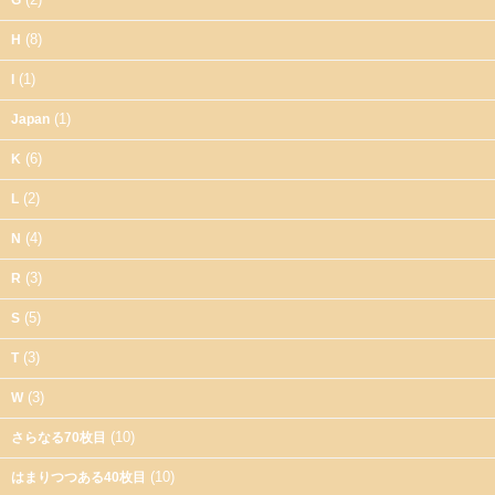
(8)
H
(1)
I
(1)
Japan
(6)
K
(2)
L
(4)
N
(3)
R
(5)
S
(3)
T
(3)
W
(10)
さらなる70枚目
(10)
はまりつつある40枚目